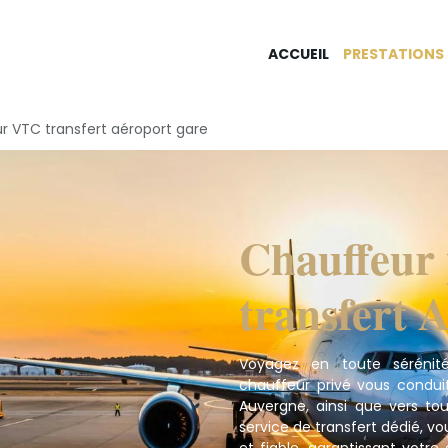
ACCUEIL
PRESTATIONS
r VTC transfert aéroport gare
Chauffeur
transfert 
Voyagez en toute sérénit
chauffeur privé
vous conduit 
Auvergne, ainsi que vers to
service de transfert dédié, v