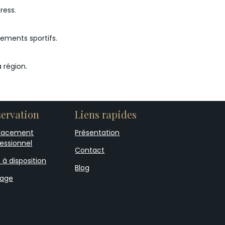
ress.
ements sportifs.
 région.
ervation
Liens rapides
lacement
Présentation
essionnel
Contact
 à disposition
Blog
iage