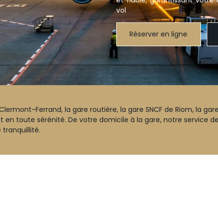
et fiable, garantissant votre 
vol
Réserver en ligne
lermont-Ferrand, la gare routière, la gare SNCF de Riom, la gar
t en toute sérénité. De votre domicile à la gare, notre service d
tranquillité.