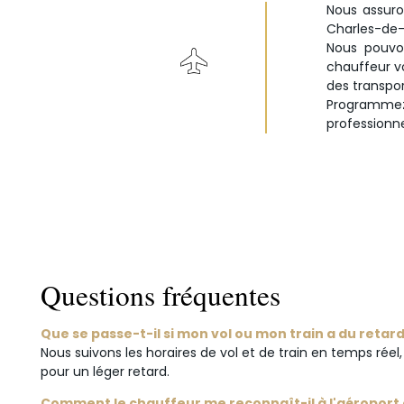
Nous assuro
Charles-de-G
Nous pouvon
chauffeur vo
des transpo
Programmez
professionne
Questions fréquentes
Que se passe-t-il si mon vol ou mon train a du retard
Nous suivons les horaires de vol et de train en temps ré
pour un léger retard.
Comment le chauffeur me reconnaît-il à l'aéroport o