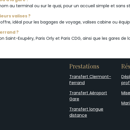
m au terminal ou sur le quai, pour un accueil simple et sans st
eurs valises ?
ffre, idéal pour les bagages de voyage, valises cabine ou équip
errand ?
n Saint-Exupéry, Paris Orly et Paris CDG, ainsi que les gares de la
Prestations
Rés
Transfert Clermont-
Dép
Ferrand
prof
Transfert Aéroport
Mise
Gare
Mar
Transfert longue
distance