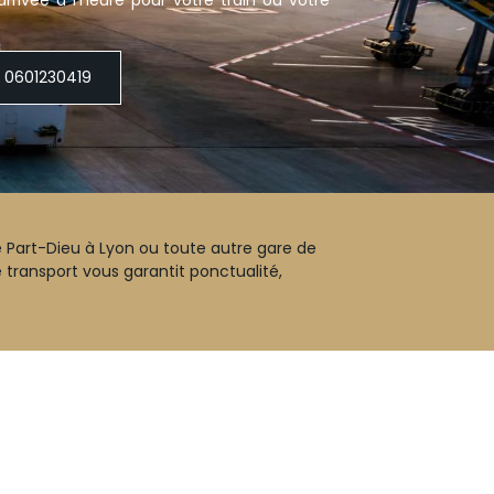
arrivée à l'heure pour votre train ou votre
0601230419
e Part-Dieu à Lyon ou toute autre gare de
e transport vous garantit ponctualité,