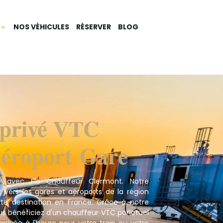
NOS VÉHICULES
RÉSERVER
BLOG
 privé VTC
Aéroport Gare
é avec Flo Chauffeur Clermont. Notre
vers les gares et aéroports de la région
ute destination en France. Grâce à notre
ous bénéficiez d'un chauffeur VTC ponctuel